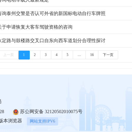
咨询泰州交警是否认可外省的新国标电动自行车牌照
关于申请恢复大客车驾驶资格的咨询
永定路与鼓楼路交叉口自东向西车道划分合理性探讨
上一页
1
2
3
4
5
…
16
下一页
局
28
苏公网安备 32120502010075号
上版本浏览器
网站支持IPV6