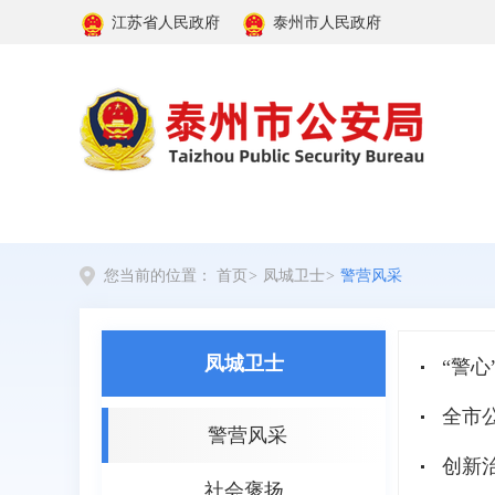
江苏省人民政府
泰州市人民政府
您当前的位置：
首页
>
凤城卫士
>
警营风采
凤城卫士
“警心
全市
警营风采
创新
社会褒扬