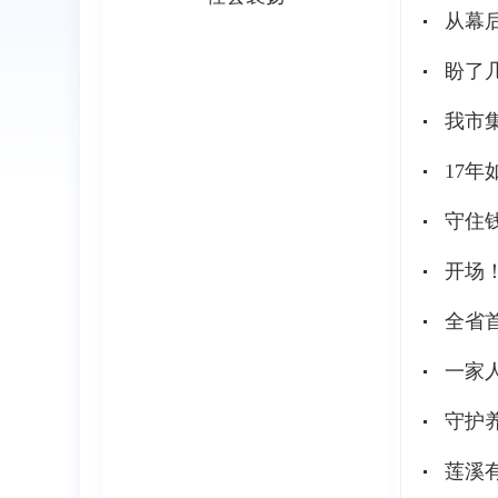
从幕
盼了
我市
17
守住
开场
全省
一家
守护
莲溪