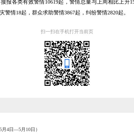
共接报各类有效警情10619起，警情总量与上周相比上升1
火灾警情18起，群众求助警情3867起，纠纷警情2820起。
扫一扫在手机打开当前页
5月4日—5月10日）