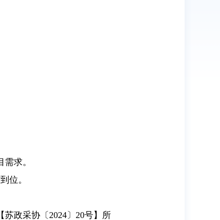
目需求。
货到位。
政采协〔2024〕20号】所