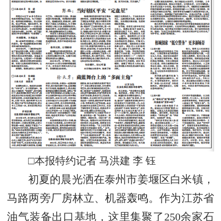
□本报特约记者 马洪建 李 钰
初夏的晨光洒在泰州市姜堰区白米镇，
马路两旁厂房林立、机器轰鸣。作为江苏省
油气装备出口基地，这里集聚了
250余家石