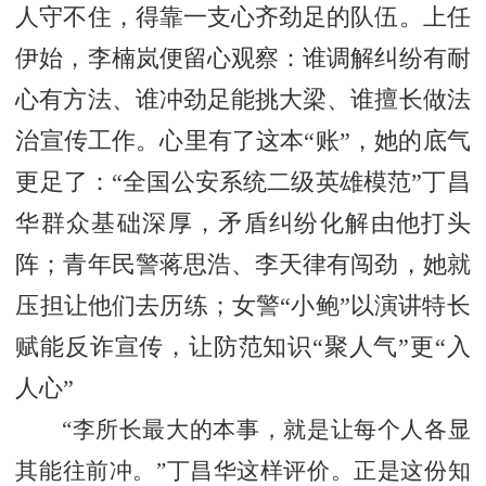
人守不住，得靠一支心齐劲足的队伍。上任
伊始，李楠岚便留心观察：谁调解纠纷有耐
心有方法、谁冲劲足能挑大梁、谁擅长做法
治宣传工作。心里有了这本
“账”，她的底气
更足了：“全国公安系统二级英雄模范”丁昌
华群众基础深厚，矛盾纠纷化解由他打头
阵；青年民警蒋思浩、李天律有闯劲，她就
压担让他们去历练；女警“小鲍”以演讲特长
赋能反诈宣传，让防范知识“聚人气”更“入
人心”
“李所长最大的本事，就是让每个人各显
其能往前冲。”丁昌华这样评价。正是这份知