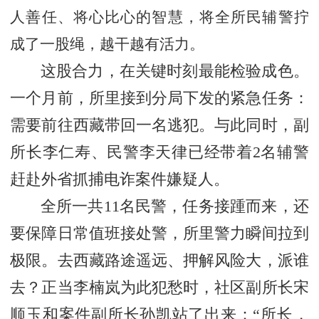
人善任、将心比心的智慧，将全所民辅警拧
成了一股绳，越干越有活力。
这股合力，在关键时刻最能检验成色。
一个月前，所里接到分局下发的紧急任务：
需要前往西藏带回一名逃犯。与此同时，副
所长李仁寿、民警李天律已经带着
2名辅警
赶赴外省抓捕电诈案件嫌疑人。
全所一共
11名民警，任务接踵而来，还
要保障日常值班接处警，所里警力瞬间拉到
极限。去西藏路途遥远、押解风险大，派谁
去？正当李楠岚为此犯愁时，社区副所长宋
顺玉和案件副所长孙凯站了出来：“所长，