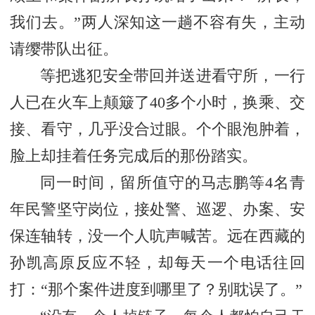
我们去。”两人深知这一趟不容有失，主动
请缨带队出征。
等把逃犯安全带回并送进看守所，一行
人已在火车上颠簸了
40多个小时，换乘、交
接、看守，几乎没合过眼。个个眼泡肿着，
脸上却挂着任务完成后的那份踏实。
同一时间，留所值守的马志鹏等
4名青
年民警坚守岗位，接处警、巡逻、办案、安
保连轴转，没一个人吭声喊苦。远在西藏的
孙凯高原反应不轻，却每天一个电话往回
打：“那个案件进度到哪里了？别耽误了。”