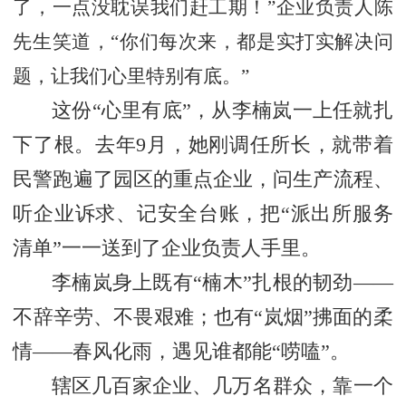
了，一点没耽误我们赶工期！”企业负责人陈
先生笑道，“你们每次来，都是实打实解决问
题，让我们心里特别有底。”
这份
“心里有底”，从李楠岚一上任就扎
下了根。去年9月，她刚调任所长，就带着
民警跑遍了园区的重点企业，问生产流程、
听企业诉求、记安全台账，把“派出所服务
清单”一一送到了企业负责人手里。
李楠岚身上既有
“楠木”扎根的韧劲——
不辞辛劳、不畏艰难；也有“岚烟”拂面的柔
情——春风化雨，遇见谁都能“唠嗑”。
辖区几百家企业、几万名群众，靠一个