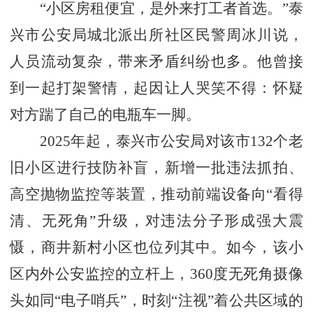
“小区房租便宜，是外来打工者首选。”泰
兴市公安局城北派出所社区民警周冰川说，
人员流动复杂，带来矛盾纠纷也多。他曾接
到一起打架警情，起因让人哭笑不得：怀疑
对方踹了自己的电瓶车一脚。
2025年起，泰兴市公安局对该市132个老
旧小区进行技防补盲，新增一批违法抓拍、
高空抛物监控等装置，推动前端设备向“看得
清、无死角”升级，对违法分子形成强大震
慑，商井新村小区也位列其中。如今，该小
区内外公安监控的立杆上，360度无死角摄像
头如同“电子哨兵”，时刻“注视”着公共区域的