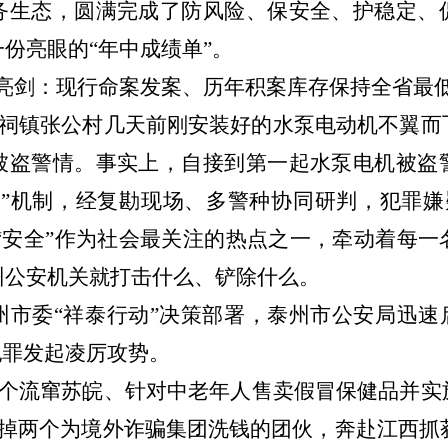
务生态，圆满完成了防风险、保安全、护稳定、
份亮眼的“年中成绩单”。
亮剑：现行命案发案、历年积案库存保持全省最
市生祠镇张公村几天前刚安装好的水泵电动机不翼
被盗警情。事实上，自接到第一起水泵电机被盗
”机制，经复勘现场、多警种协同研判，犯罪嫌
“安全”作为社会最关注的热点之一，牵动着每
州公安机关就打击什么、铲除什么。
州市委
“祥泰行动”决策部署，泰州市公安局迅速
犯罪发起凌厉攻势。
掉3个流窜苏皖、针对中老年人售卖假冒保健品并
打掉两个为境外诈骗集团洗钱的团伙，奔赴江西抓获