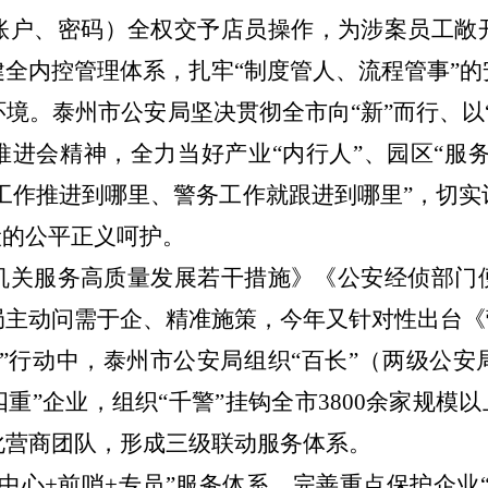
账户、密码）全权交予店员操作，为涉案员工敞
全内控管理体系，扎牢“制度管人、流程管事”的
环境。泰州市公安局坚决贯彻全市向
“新”而行、
进会精神，全力当好产业“内行人”、园区“服务
心工作推进到哪里、警务工作就跟进到哪里”，切
般的公平正义呵护。
机关服务高质量发展若干措施》《公安经侦部门
局主动问需于企、精准施策，今年又针对性出台《
万”行动中，泰州市公安局组织“百长”（两级公
四重”企业，组织“千警”挂钩全市3800余家规模
化营商团队，形成三级联动服务体系。
“中心+前哨+专员”服务体系，完善重点保护企业