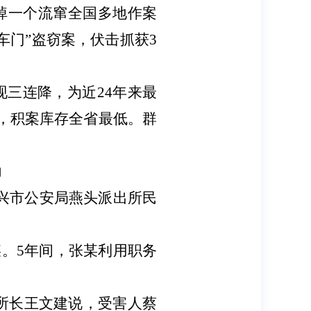
打掉一个流窜全国多地作案
车门”盗窃案，伏击抓获3
现三连降，为近
24年来最
破，积案库存全省最低。群
力
泰兴市公安局燕头派出所民
某。5年间，张某利用职务
所所长王文建说，受害人蔡