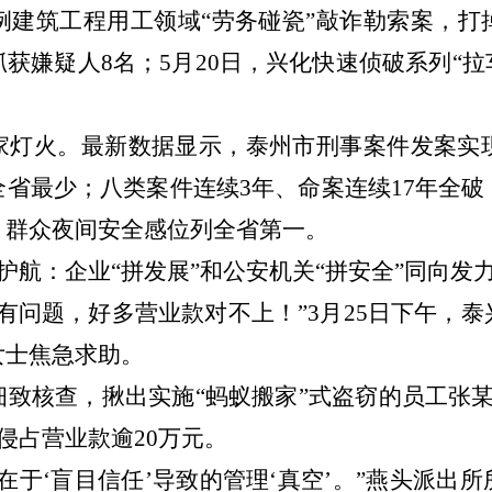
例建筑工程用工领域“劳务碰瓷”敲诈勒索案，
获嫌疑人8名；5月20日，兴化快速侦破系列“拉
家灯火。最新数据显示，泰州市刑事案件发案实
省最少；八类案件连续3年、命案连续17年全
，群众夜间安全感位列全省第一。
护航：企业
“拼发展”和公安机关“拼安全”同向发
有问题，好多营业款对不上！”3月25日下午，
女士焦急求助。
细致核查，揪出实施
“蚂蚁搬家”式盗窃的员工张
侵占营业款逾20万元。
在于‘盲目信任’导致的管理‘真空’。”燕头派出