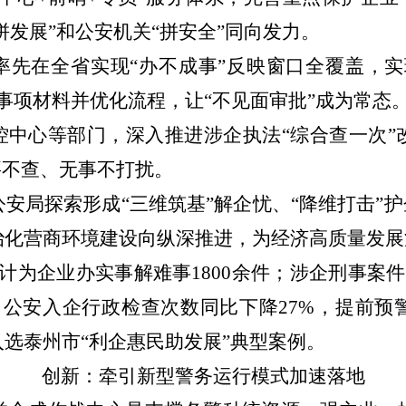
拼发展”和公安机关“拼安全”同向发力。
率先在全省实现
“办不成事”反映窗口全覆盖，实
批事项材料并优化流程，让“不见面审批”成为常态
控中心等部门，深入推进涉企执法
“综合查一次”
要不查、无事不打扰。
公安局探索形成
“三维筑基”解企忧、“降维打击”
治化营商环境建设向纵深推进，为经济高质量发展
计为企业办实事解难事1800余件；涉企刑事案件发
%；公安入企行政检查次数同比下降27%，提前预
选泰州市“利企惠民助发展”典型案例。
创新：牵引新型警务运行模式加速落地