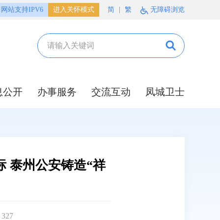
网站支持IPV6
进入关怀模式
简
|
繁
无障碍浏览
息公开
办事服务
交流互动
凤城卫士
 泰州公安铸造“祥
：
327