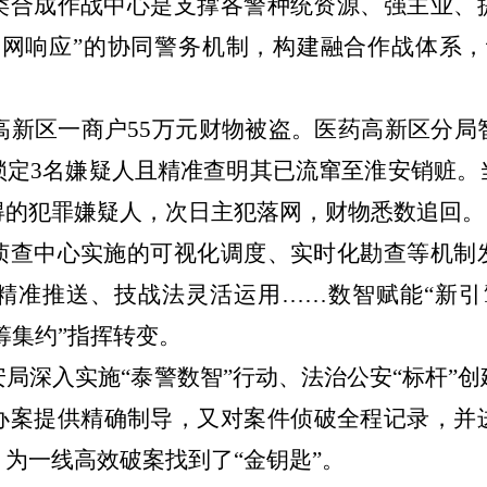
类合成作战中心是支撑各警种统资源、强主业、
全网响应”的协同警务机制，构建融合作战体系，
药高新区一商户55万元财物被盗。医药高新区分
锁定3名嫌疑人且精准查明其已流窜至淮安销赃。
得的犯罪嫌疑人，次日主犯落网，财物悉数追回。
侦查中心实施的可视化调度、实时化勘查等机制
精准推送、技战法灵活运用
……数智赋能“新引
筹集约”指挥转变。
安局深入实施
“泰警数智”行动、法治公安“标杆”
办案提供精确制导，又对案件侦破全程记录，并
为一线高效破案找到了“金钥匙”。