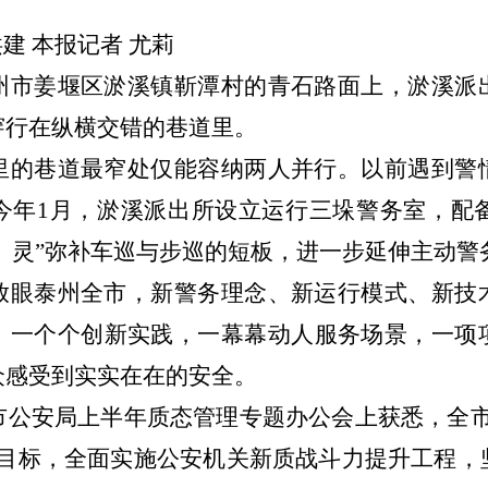
建 本报记者 尤莉
州市姜堰区淤溪镇靳潭村的青石路面上，淤溪派
穿行在纵横交错的巷道里。
里的巷道最窄处仅能容纳两人并行。以前遇到警
今年
1月，淤溪派出所设立运行三垛警务室，配备
快、灵”弥补车巡与步巡的短板，进一步延伸主动
放眼泰州全市，新警务理念、新运行模式、新技
。一个个创新实践，一幕幕动人服务场景，一项
众感受到实实在在的安全。
市公安局上半年质态管理专题办公会上获悉，全
”目标，全面实施公安机关新质战斗力提升工程，