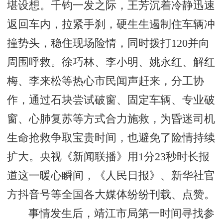
堪设想。千钧一发之际，王芳沉着冷静迅速
返回车内，拉紧手刹，硬生生遏制住车辆冲
撞势头，稳住现场险情，同时拨打120并向
周围呼救。徐巧林、李小明、姚永红、解红
梅、李来松等热心市民闻声赶来，分工协
作，通过石块尝试破窗、固定车辆、专业破
窗、心肺复苏等方式合力施救，为昏迷司机
生命抢救争取宝贵时间，也避免了险情持续
扩大。央视《新闻联播》用1分23秒时长报
道这一暖心瞬间，《人民日报》、新华社官
方抖音号等全国各大媒体纷纷刊载、点赞。
事情发生后，靖江市局第一时间寻找参