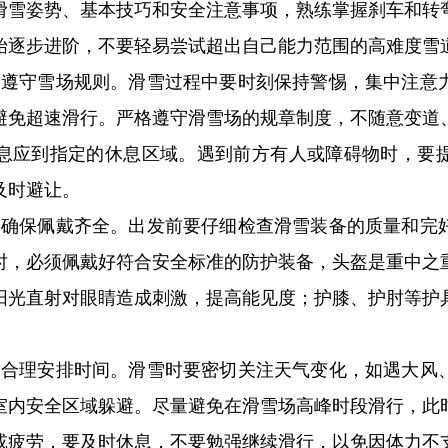
滑雪姿势、基本技巧和安全注意事项，熟练掌握刹车和转
始逐步进阶，不要轻易尝试超出自己能力范围的高难度雪
，遵守雪场规则。滑雪过程中要时刻保持警惕，集中注意
避免超速滑行。严格遵守滑雪场的规章制度，不随意变道
息应到指定的休息区域。遇到前方有人或障碍物时，要
及时避让。
，确保佩戴齐全。出发前要仔细检查滑雪装备的质量和完
时，必须佩戴好符合安全标准的防护装备，头盔是重中之
阳光直射对眼睛造成刺激，提高能见度；护膝、护肘等护
，合理安排时间。滑雪时要密切关注天气变化，如遇大风
室内安全区域躲避。尽量避免在滑雪场高峰时段滑行，此
或疲劳，要及时休息，不要勉强继续滑行，以免因体力不