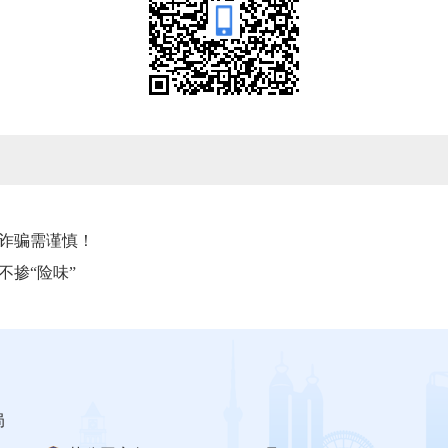
诈骗需谨慎！
不掺“险味”
局