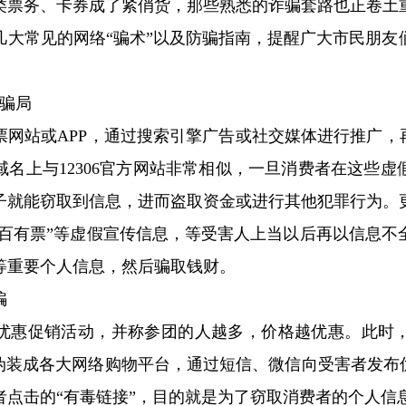
类票务、卡券成了紧俏货，那些熟悉的诈骗套路也正卷土
几大常见的网络“骗术”以及防骗指南，提醒广大市民朋友
站骗局
票网站或APP，通过搜索引擎广告或社交媒体进行推广，
名上与12306官方网站非常相似，一旦消费者在这些
子就能窃取到信息，进而盗取资金或进行其他犯罪行为。
之百有票”等虚假宣传信息，等受害人上当以后再以信息
等重要个人信息，然后骗取钱财。
骗
优惠促销活动，并称参团的人越多，价格越优惠。此时
伪装成各大网络购物平台，通过短信、微信向受害者发布
者点击的“有毒链接”，目的就是为了窃取消费者的个人信